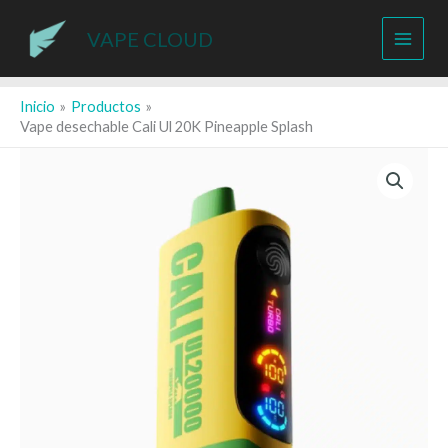
Ir
al
VAPE CLOUD
contenido
Inicio
Productos
Vape desechable Cali Ul 20K Pineapple Splash