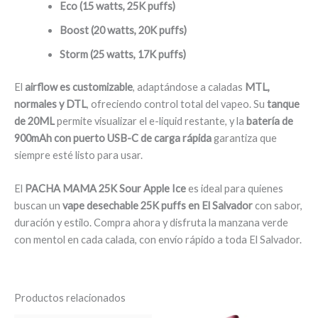
Eco (15 watts, 25K puffs)
Boost (20 watts, 20K puffs)
Storm (25 watts, 17K puffs)
El
airflow es customizable
, adaptándose a caladas
MTL,
normales y DTL
, ofreciendo control total del vapeo. Su
tanque
de 20ML
permite visualizar el e-liquid restante, y la
batería de
900mAh con puerto USB-C de carga rápida
garantiza que
siempre esté listo para usar.
El
PACHA MAMA 25K Sour Apple Ice
es ideal para quienes
buscan un
vape desechable 25K puffs en El Salvador
con sabor,
duración y estilo. Compra ahora y disfruta la manzana verde
con mentol en cada calada, con envío rápido a toda El Salvador.
Productos relacionados