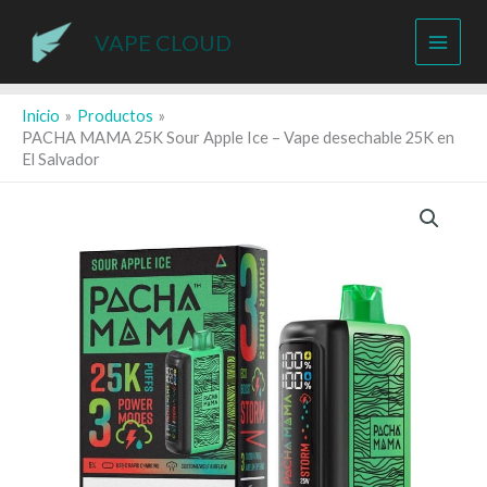
Ir
al
VAPE CLOUD
contenido
Inicio
Productos
PACHA MAMA 25K Sour Apple Ice – Vape desechable 25K en
El Salvador